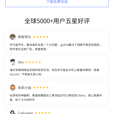
下载免费加速
全球5000+用户五星好评
彬彬有礼
作为留学生，看动漫实在是一个大问题 ，golink解决了网络不稳定的困扰，
软件里也没有广告，简直救星！
Mia
海外党被网络延迟搞的欲哭无泪，现在终于能在手机上看番听歌啦！感谢
GoLink！不限速太良心啦~
莉莉小姐
玩游戏的神器啊，美国西雅图玩三角洲延迟可以降低到130ms，真心感谢作
者，给个大大的好评
Carlywang