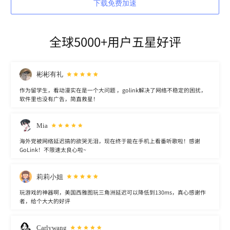
下载免费加速
全球5000+用户五星好评
彬彬有礼
作为留学生，看动漫实在是一个大问题 ，golink解决了网络不稳定的困扰，
软件里也没有广告，简直救星！
Mia
海外党被网络延迟搞的欲哭无泪，现在终于能在手机上看番听歌啦！感谢
GoLink！不限速太良心啦~
莉莉小姐
玩游戏的神器啊，美国西雅图玩三角洲延迟可以降低到130ms，真心感谢作
者，给个大大的好评
Carlywang