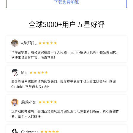
下载免费加速
全球5000+用户五星好评
彬彬有礼
作为留学生，看动漫实在是一个大问题 ，golink解决了网络不稳定的困扰，
软件里也没有广告，简直救星！
Mia
海外党被网络延迟搞的欲哭无泪，现在终于能在手机上看番听歌啦！感谢
GoLink！不限速太良心啦~
莉莉小姐
玩游戏的神器啊，美国西雅图玩三角洲延迟可以降低到130ms，真心感谢作
者，给个大大的好评
Carlywang