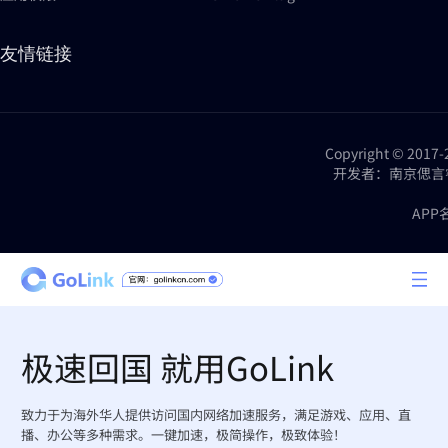
友情链接
Copyright © 2
开发者：南京偲言睿网络科技
APP
极速回国 就用GoLink
致力于为海外华人提供访问国内网络加速服务，满足游戏、应用、直
播、办公等多种需求。一键加速，极简操作，极致体验！