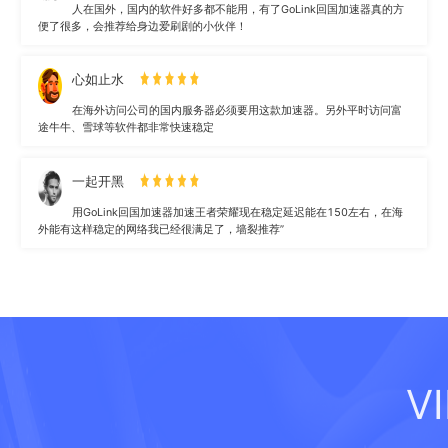
人在国外，国内的软件好多都不能用，有了GoLink回国加速器真的方
便了很多，会推荐给身边爱刷剧的小伙伴！
心如止水
在海外访问公司的国内服务器必须要用这款加速器。另外平时访问富
途牛牛、雪球等软件都非常快速稳定
一起开黑
用GoLink回国加速器加速王者荣耀现在稳定延迟能在150左右，在海
外能有这样稳定的网络我已经很满足了，墙裂推荐”
V