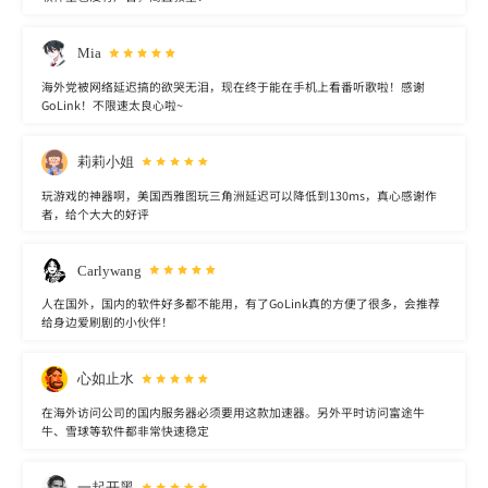
Mia
海外党被网络延迟搞的欲哭无泪，现在终于能在手机上看番听歌啦！感谢
GoLink！不限速太良心啦~
莉莉小姐
玩游戏的神器啊，美国西雅图玩三角洲延迟可以降低到130ms，真心感谢作
者，给个大大的好评
Carlywang
人在国外，国内的软件好多都不能用，有了GoLink真的方便了很多，会推荐
给身边爱刷剧的小伙伴！
心如止水
在海外访问公司的国内服务器必须要用这款加速器。另外平时访问富途牛
牛、雪球等软件都非常快速稳定
一起开黑