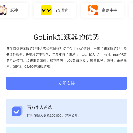
YY语音
富途牛牛
直播
GoLink加速器的优势
身在海外玩国服游戏延迟高经常掉线？使用GoLink加速器，一键加速国服游戏，降
低海外延迟，极速稳定不丢包，完美支持加速Windows、iOS、Android、macOS等
多平台使用，加速王者荣耀、和平精英、LOL英雄联盟 、魔兽世界、原神、永劫无
间、剑网3、CS:GO等国服游戏。
立即安装
百万华人首选
同时在线人数达100,000，好评如潮。