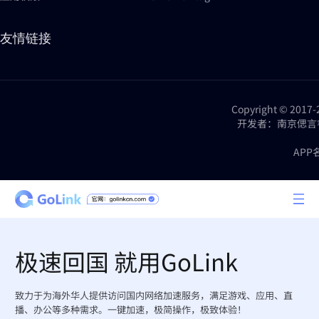
友情链接
Copyright © 2
开发者：南京偲言睿网络科技
APP
极速回国 就用GoLink
致力于为海外华人提供访问国内网络加速服务，满足游戏、应用、直
播、办公等多种需求。一键加速，极简操作，极致体验！