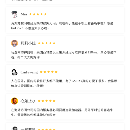
Mia
海外党被网络延迟搞的欲哭无泪，现在终于能在手机上看番听歌啦！感谢
GoLink！不限速太良心啦~
莉莉小姐
玩游戏的神器啊，美国西雅图玩三角洲延迟可以降低到130ms，真心感谢作
者，给个大大的好评
Carlywang
人在国外，国内的软件好多都不能用，有了GoLink真的方便了很多，会推荐
给身边爱刷剧的小伙伴！
心如止水
在海外访问公司的国内服务器必须要用这款加速器。另外平时访问富途牛
牛、雪球等软件都非常快速稳定
一起开黑