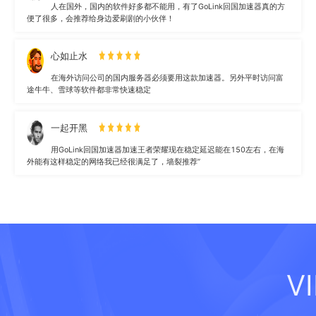
人在国外，国内的软件好多都不能用，有了GoLink回国加速器真的方
便了很多，会推荐给身边爱刷剧的小伙伴！
心如止水
在海外访问公司的国内服务器必须要用这款加速器。另外平时访问富
途牛牛、雪球等软件都非常快速稳定
一起开黑
用GoLink回国加速器加速王者荣耀现在稳定延迟能在150左右，在海
外能有这样稳定的网络我已经很满足了，墙裂推荐”
V